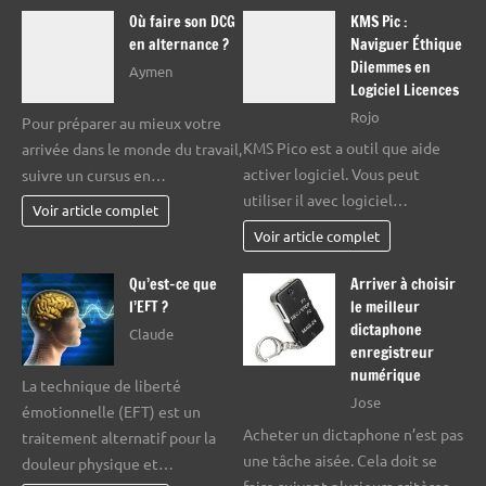
Où faire son DCG
KMS Pic :
en alternance ?
Naviguer Éthique
Dilemmes en
Aymen
Logiciel Licences
Rojo
Pour préparer au mieux votre
KMS Pico est a outil que aide
arrivée dans le monde du travail,
activer logiciel. Vous peut
suivre un cursus en…
utiliser il avec logiciel…
Voir article complet
Voir article complet
Qu’est-ce que
Arriver à choisir
l’EFT ?
le meilleur
dictaphone
Claude
enregistreur
numérique
La technique de liberté
Jose
émotionnelle (EFT) est un
Acheter un dictaphone n’est pas
traitement alternatif pour la
une tâche aisée. Cela doit se
douleur physique et…
faire suivant plusieurs critères…