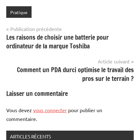
Pratique
Navigation
Publication précédente
Les raisons de choisir une batterie pour
de
ordinateur de la marque Toshiba
l’article
Article suivant
Comment un PDA durci optimise le travail des
pros sur le terrain ?
Laisser un commentaire
Vous devez
vous connecter
pour publier un
commentaire.
ARTICLES RÉCENTS