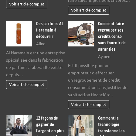
Voir article complet
Voir article complet
Des parfums Al
Comment faire
Haramain à
regrouper ses
découvrir
crédits conso
sans fournir de
Aline
garanties
Al Haramain est une entreprise
Aymen
spécialisée dans la fabrication
Est il possible pour un
de parfums arabes. Elle existe
emprunteur d’effectuer
depuis…
un regroupement de credit
Voir article complet
consommation sans justifier de
sa situation financière…
Voir article complet
12 façons de
Comment la
gagner de
technologie
l’argent en plus
transforme les