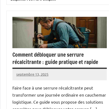
Comment débloquer une serrure
récalcitrante : guide pratique et rapide
septembre 13, 2025
Pascal
5
Cabus
commentaires
Faire face à une serrure récalcitrante peut
transformer une journée ordinaire en cauchemar
logistique. Ce guide vous propose des solutions
concrètes pour débloquer votre serrure […]