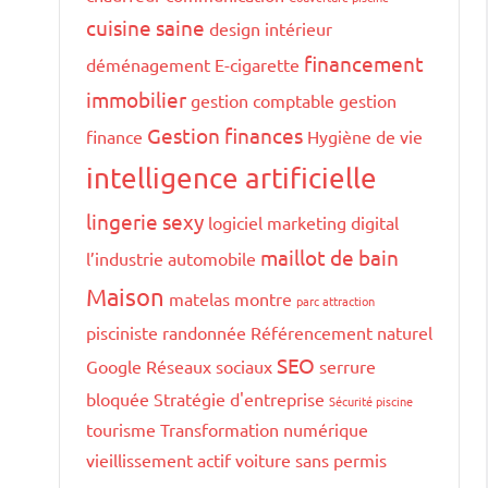
cuisine saine
design intérieur
financement
déménagement
E-cigarette
immobilier
gestion comptable
gestion
Gestion finances
finance
Hygiène de vie
intelligence artificielle
lingerie sexy
logiciel marketing digital
maillot de bain
l’industrie automobile
Maison
matelas
montre
parc attraction
pisciniste
randonnée
Référencement naturel
SEO
Google
Réseaux sociaux
serrure
bloquée
Stratégie d'entreprise
Sécurité piscine
tourisme
Transformation numérique
vieillissement actif
voiture sans permis