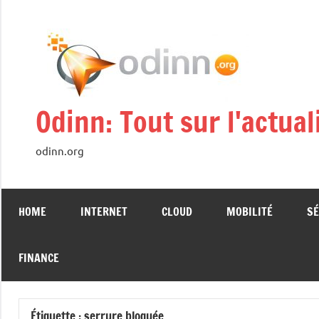
Aller
au
contenu
Odinn: Tout sur l'actua
odinn.org
HOME
INTERNET
CLOUD
MOBILITÉ
SÉ
FINANCE
Étiquette :
serrure bloquée