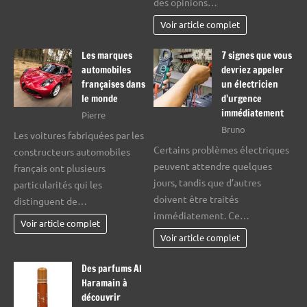
des opinions…
Voir article complet
Les marques
7 signes que vous
automobiles
devriez appeler
françaises dans
un électricien
le monde
d’urgence
immédiatement
Pierre
Bruno
Les voitures fabriquées par les
Certains problèmes électriques
constructeurs automobiles
peuvent attendre quelques
français ont plusieurs
jours, tandis que d’autres
particularités qui les
doivent être traités
distinguent de…
immédiatement. Ce…
Voir article complet
Voir article complet
Des parfums Al
Haramain à
découvrir