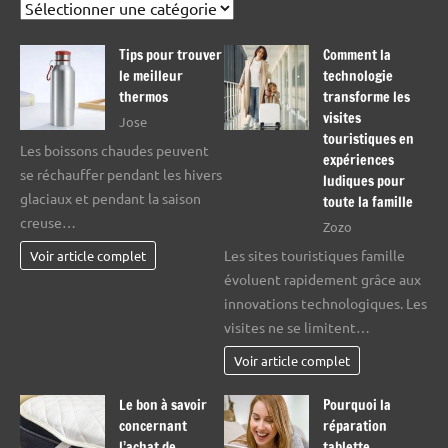
Catégories
Tips pour trouver
Comment la
le meilleur
technologie
thermos
transforme les
visites
Jose
touristiques en
Les boissons chaudes peuvent
expériences
se réchauffer pendant les hivers
ludiques pour
glaciaux et pendant la saison
toute la famille
creuse…
Zozo
Les sites touristiques famille
Voir article complet
évoluent rapidement grâce aux
innovations technologiques. Les
visites ne se limitent…
Voir article complet
Le bon à savoir
Pourquoi la
concernant
réparation
l’achat de
tablette