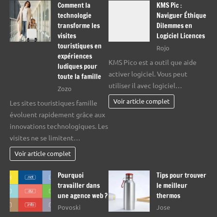
Comment la
KMS Pic :
technologie
Naviguer Éthique
transforme les
Dilemmes en
visites
Logiciel Licences
touristiques en
Rojo
expériences
KMS Pico est a outil que aide
ludiques pour
activer logiciel. Vous peut
toute la famille
utiliser il avec logiciel…
Zozo
Voir article complet
Les sites touristiques famille
évoluent rapidement grâce aux
innovations technologiques. Les
visites ne se limitent…
Voir article complet
Pourquoi
Tips pour trouver
travailler dans
le meilleur
une agence web ?
thermos
Povoski
Jose