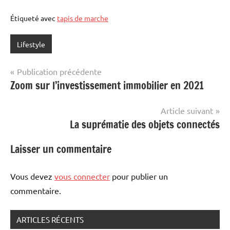
Étiqueté avec
tapis de marche
Lifestyle
Navigation
Publication précédente
Zoom sur l’investissement immobilier en 2021
de
l’article
Article suivant
La suprématie des objets connectés
Laisser un commentaire
Vous devez
vous connecter
pour publier un
commentaire.
ARTICLES RÉCENTS