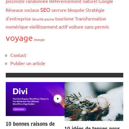
pisciniste
randonnée
Référencement naturel Google
SEO
Réseaux sociaux
serrure bloquée
Stratégie
d'entreprise
tourisme
Transformation
Sécurité piscine
numérique
vieillissement actif
voiture sans permis
voyage
énergie
Contact
Publier un article
10 bonnes raisons de
10 idées de tenues pour