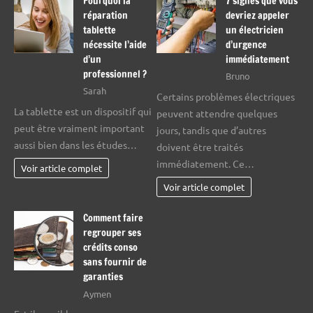
Pourquoi la
7 signes que vous
réparation
devriez appeler
tablette
un électricien
nécessite l’aide
d’urgence
d’un
immédiatement
professionnel ?
Bruno
Sarah
Certains problèmes électriques
La tablette est un dispositif qui
peuvent attendre quelques
peut être vraiment important
jours, tandis que d’autres
aussi bien dans les études…
doivent être traités
immédiatement. Ce…
Voir article complet
Voir article complet
Comment faire
regrouper ses
crédits conso
sans fournir de
garanties
Aymen