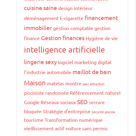
cuisine saine
design intérieur
financement
déménagement
E-cigarette
immobilier
gestion comptable
gestion
Gestion finances
finance
Hygiène de vie
intelligence artificielle
lingerie sexy
logiciel marketing digital
maillot de bain
l’industrie automobile
Maison
matelas
montre
parc attraction
pisciniste
randonnée
Référencement naturel
SEO
Google
Réseaux sociaux
serrure
bloquée
Stratégie d'entreprise
Sécurité piscine
tourisme
Transformation numérique
vieillissement actif
voiture sans permis