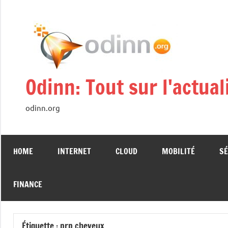
Aller
au
contenu
Odinn: Tout sur l'actua
odinn.org
HOME
INTERNET
CLOUD
MOBILITÉ
SÉ
FINANCE
Étiquette :
prp cheveux