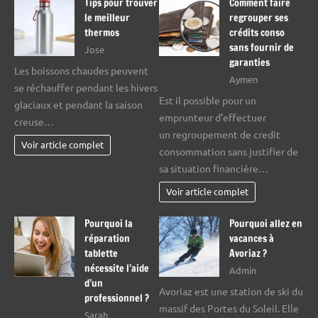
Tips pour trouver
Comment faire
le meilleur
regrouper ses
thermos
crédits conso
sans fournir de
Jose
garanties
Les boissons chaudes peuvent
Aymen
se réchauffer pendant les hivers
Est il possible pour un
glaciaux et pendant la saison
emprunteur d’effectuer
creuse…
un regroupement de credit
Voir article complet
consommation sans justifier de
sa situation financière…
Voir article complet
Pourquoi la
Pourquoi allez en
réparation
vacances à
tablette
Avoriaz ?
nécessite l’aide
Admin
d’un
Avoriaz est une station de ski du
professionnel ?
massif des Portes du Soleil. Elle
Sarah