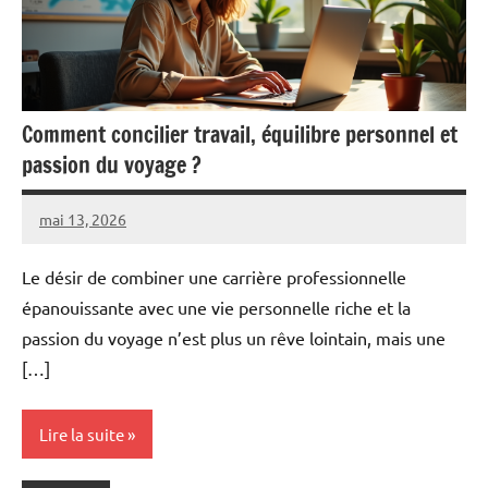
Comment concilier travail, équilibre personnel et
passion du voyage ?
mai 13, 2026
Pascal
Aucun
Cabus
commentaire
Le désir de combiner une carrière professionnelle
épanouissante avec une vie personnelle riche et la
passion du voyage n’est plus un rêve lointain, mais une
[…]
Lire la suite