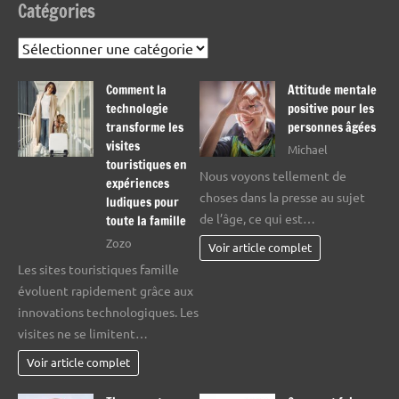
Catégories
Catégories
Comment la
Attitude mentale
technologie
positive pour les
transforme les
personnes âgées
visites
Michael
touristiques en
Nous voyons tellement de
expériences
choses dans la presse au sujet
ludiques pour
de l’âge, ce qui est…
toute la famille
Zozo
Voir article complet
Les sites touristiques famille
évoluent rapidement grâce aux
innovations technologiques. Les
visites ne se limitent…
Voir article complet