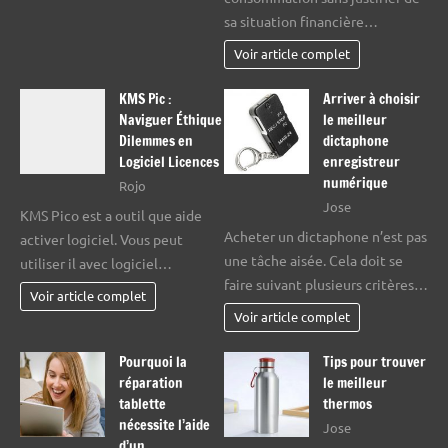
sa situation financière…
Voir article complet
KMS Pic :
Arriver à choisir
Naviguer Éthique
le meilleur
Dilemmes en
dictaphone
Logiciel Licences
enregistreur
numérique
Rojo
Jose
KMS Pico est a outil que aide
Acheter un dictaphone n’est pas
activer logiciel. Vous peut
une tâche aisée. Cela doit se
utiliser il avec logiciel…
faire suivant plusieurs critères…
Voir article complet
Voir article complet
Pourquoi la
Tips pour trouver
réparation
le meilleur
tablette
thermos
nécessite l’aide
Jose
d’un