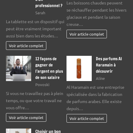
Les boissons chaudes peuvent
professionnel ?
se réchauffer pendant les hivers
Sarah
glaciaux et pendant la saison
La tablette est un dispositif qui
creuse…
peut être vraiment important
Voir article complet
aussi bien dans les études…
Voir article complet
12 façons de
Des parfums Al
gagner de
Haramain à
l’argent en plus
découvrir
de son salaire
Aline
Povoski
Al Haramain est une entreprise
Si vous ne travaillez pas à plein
spécialisée dans la fabrication
temps, ou que votre travail ne
de parfums arabes. Elle existe
vous offre…
depuis…
Voir article complet
Voir article complet
Choisir un bon