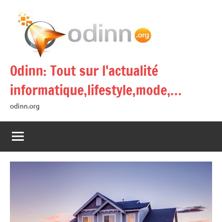
Aller
au
contenu
Odinn: Tout sur l'actualité
informatique,lifestyle,mode,…
odinn.org