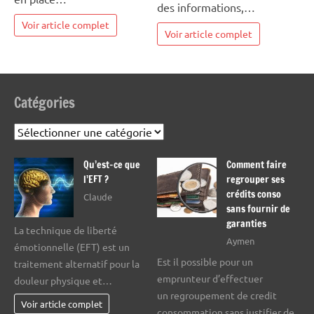
des informations,…
Voir article complet
Voir article complet
Catégories
Catégories
Qu’est-ce que
Comment faire
l’EFT ?
regrouper ses
crédits conso
Claude
sans fournir de
garanties
La technique de liberté
Aymen
émotionnelle (EFT) est un
Est il possible pour un
traitement alternatif pour la
emprunteur d’effectuer
douleur physique et…
un regroupement de credit
Voir article complet
consommation sans justifier de