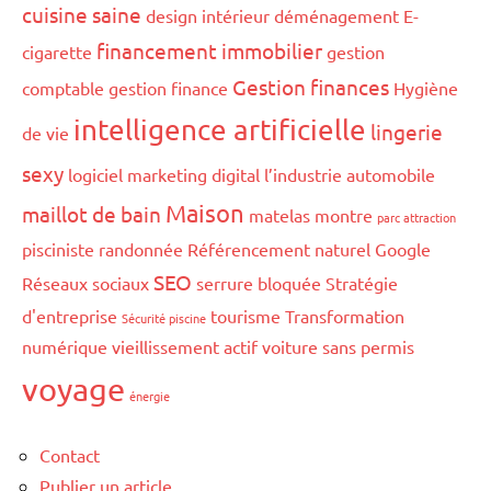
cuisine saine
design intérieur
déménagement
E-
financement immobilier
cigarette
gestion
Gestion finances
comptable
gestion finance
Hygiène
intelligence artificielle
lingerie
de vie
sexy
logiciel marketing digital
l’industrie automobile
Maison
maillot de bain
matelas
montre
parc attraction
pisciniste
randonnée
Référencement naturel Google
SEO
Réseaux sociaux
serrure bloquée
Stratégie
d'entreprise
tourisme
Transformation
Sécurité piscine
numérique
vieillissement actif
voiture sans permis
voyage
énergie
Contact
Publier un article