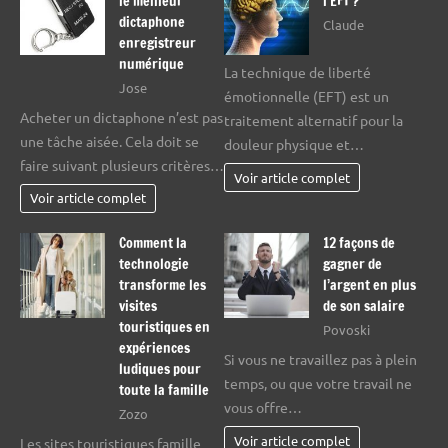
le meilleur
l’EFT ?
dictaphone
Claude
enregistreur
numérique
La technique de liberté
Jose
émotionnelle (EFT) est un
Acheter un dictaphone n’est pas
traitement alternatif pour la
une tâche aisée. Cela doit se
douleur physique et…
faire suivant plusieurs critères…
Voir article complet
Voir article complet
Comment la
12 façons de
technologie
gagner de
transforme les
l’argent en plus
visites
de son salaire
touristiques en
Povoski
expériences
Si vous ne travaillez pas à plein
ludiques pour
temps, ou que votre travail ne
toute la famille
vous offre…
Zozo
Voir article complet
Les sites touristiques famille