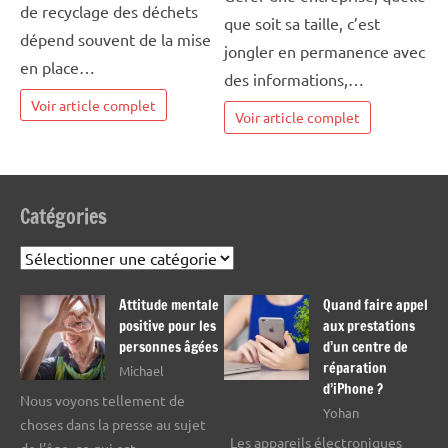
de recyclage des déchets
que soit sa taille, c’est
dépend souvent de la mise
jongler en permanence avec
en place…
des informations,…
Voir article complet
Voir article complet
Catégories
Catégories
Attitude mentale
Quand faire appel
positive pour les
aux prestations
personnes âgées
d’un centre de
réparation
Michael
d’iPhone ?
Nous voyons tellement de
Yohan
choses dans la presse au sujet
Les appareils électroniques
de l’âge, ce qui est…