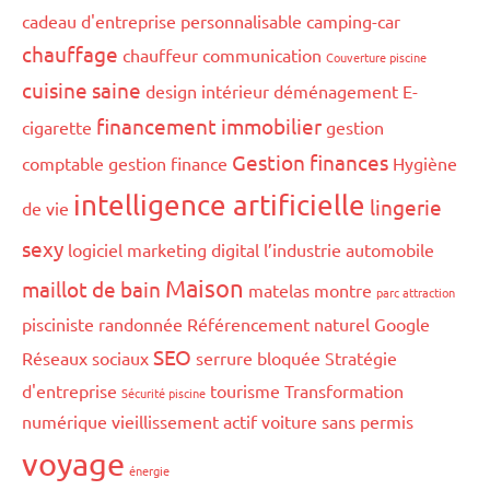
cadeau d'entreprise personnalisable
camping-car
chauffage
chauffeur
communication
Couverture piscine
cuisine saine
design intérieur
déménagement
E-
financement immobilier
cigarette
gestion
Gestion finances
comptable
gestion finance
Hygiène
intelligence artificielle
lingerie
de vie
sexy
logiciel marketing digital
l’industrie automobile
Maison
maillot de bain
matelas
montre
parc attraction
pisciniste
randonnée
Référencement naturel Google
SEO
Réseaux sociaux
serrure bloquée
Stratégie
d'entreprise
tourisme
Transformation
Sécurité piscine
numérique
vieillissement actif
voiture sans permis
voyage
énergie