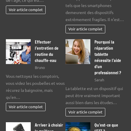
tels que les smartphones
Voir article complet
demeurent des dispositifs
extrêmement fragiles. Il n’est…
Voir article complet
Effectuer
Pourquoi la
l’entretien de
réparation
routine du
tablette
chauffe-eau
nécessite l’aide
d’un
Bruno
professionnel ?
Vous nettoyez les comptoirs,
Sarah
vous videz les poubelles et vous
La tablette est un dispositif qui
récurez la baignoire, mais
peut être vraiment important
qu’en…
aussi bien dans les études…
Voir article complet
Voir article complet
Arriver à choisir
Qu’est-ce que