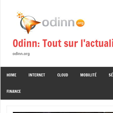
Aller
au
contenu
Odinn: Tout sur l'actua
odinn.org
HOME
INTERNET
CLOUD
MOBILITÉ
SÉ
FINANCE