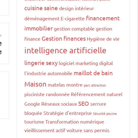
cuisine saine
design intérieur
financement
déménagement
E-cigarette
immobilier
gestion comptable
gestion
Gestion finances
finance
Hygiène de vie
e
intelligence artificielle
e
lingerie sexy
logiciel marketing digital
maillot de bain
l’industrie automobile
Maison
matelas
montre
parc attraction
pisciniste
randonnée
Référencement naturel
SEO
Google
Réseaux sociaux
serrure
bloquée
Stratégie d'entreprise
Sécurité piscine
tourisme
Transformation numérique
vieillissement actif
voiture sans permis